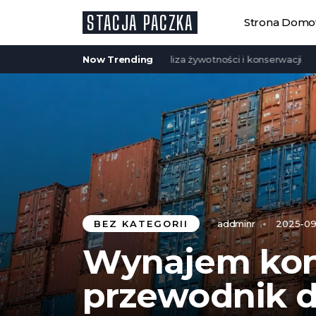
STACJA PACZKA
Strona Dom
szkieletowe są trwałe? Analiza żywotności i konserwacji
Now Trending
Zadasze
BEZ KATEGORII
addminr
2025-09
Wynajem ko
przewodnik d