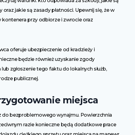
zytaj warunki: kto odpowiada za szkody, jakie są
oraz jakie są zasady płatności. Upewnij się, że w
 kontenera przy odbiorze i zwrocie oraz
wca oferuje ubezpieczenie od kradzieży i
ieczne będzie również uzyskanie zgody
 lub zgłoszenie tego faktu do lokalnych służb,
odze publicznej.
przygotowanie miejsca
ucz do bezproblemowego wynajmu. Powierzchnia
rzeciwnym razie konieczne będą dodatkowe prace
dojazdu ciężkiego sprzętu oraz miejsca na manewr