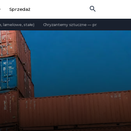
Sprzedaż
e, stałe)
Chryzantemy sztuczne — przewodnik po rodzajach i m