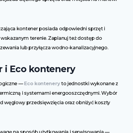
rczająca kontener posiada odpowiedni sprzęt i
 wskazanym terenie. Zaplanuj też dostęp do
rzewania lub przyłącza wodno-kanalizacyjnego.
i Eco kontenery
ologiczne —
Eco kontenery
to jednostki wykonane z
ją termiczną i systemami energooszczędnymi. Wybór
d węglowy przedsięwzięcia oraz obniżyć koszty
uwagę na sposób użytkowania i serwisowania —