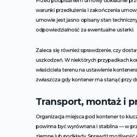
Przed podpisaniem umowy dokładnie przec
warunki przedłużenia i zakończenia umowy 
umowie jest jasno opisany stan techniczny
odpowiedzialność za ewentualne usterki.
Zaleca się również sprawdzenie, czy dosta
uszkodzeń. W niektórych przypadkach kon
właściciela terenu na ustawienie kontenera
zwłaszcza gdy kontener ma stanąć przy dr
Transport, montaż i 
Organizacja miejsca pod kontener to kl
powinna być wyrównana i stabilna — w p
ziemne lub podkłady. Sprawdź możliwość 