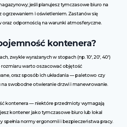
agazynowy; jeśli planujesz tymczasowe biuro na
z ogrzewaniem i oświetleniem. Zastanów się
 oraz odpornością na warunki atmosferyczne.
 pojemność kontenera?
h, zwykle wyrażanych w stopach (np. 10′, 20′, 40′)
ze rozmiaru warto oszacować objętość
ne, oraz sposób ich układania — paletowo czy
 na swobodne otwieranie drzwi i manewrowanie.
ość kontenera — niektóre przedmioty wymagają
jesz kontener jako tymczasowe biuro lub lokal
y spełnia normy ergonomii i bezpieczeństwa pracy.