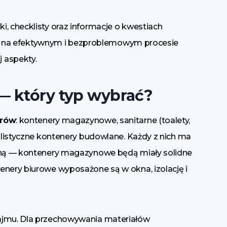
, checklisty oraz informacje o kwestiach
y Ci na efektywnym i bezproblemowym procesie
 aspekty.
— który typ wybrać?
erów
: kontenery magazynowe, sanitarne (toalety,
jalistyczne kontenery budowlane. Każdy z nich ma
czną — kontenery magazynowe będą miały solidne
enery biurowe wyposażone są w okna, izolację i
ajmu. Dla przechowywania materiałów