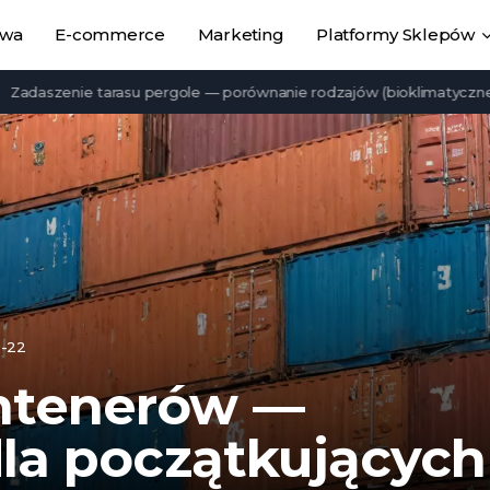
owa
E-commerce
Marketing
Platformy Sklepów
nie tarasu pergole — porównanie rodzajów (bioklimatyczne, lamelow
-22
ntenerów —
la początkujących