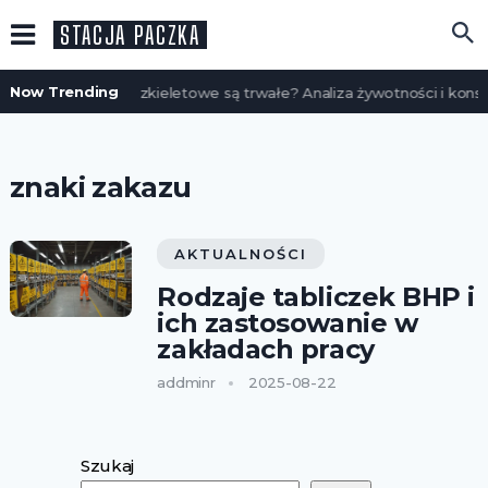
STACJA PACZKA
Now Trending
Czy domy szkieletowe są trwałe? Analiza żywotności i konse
znaki zakazu
AKTUALNOŚCI
Rodzaje tabliczek BHP i
ich zastosowanie w
zakładach pracy
addminr
2025-08-22
Szukaj