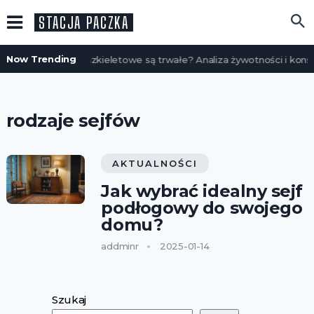
STACJA PACZKA
Now Trending
Czy domy szkieletowe są trwałe? Analiza żywotności i konse
rodzaje sejfów
AKTUALNOŚCI
Jak wybrać idealny sejf
podłogowy do swojego
domu?
addminr
2025-01-14
Szukaj