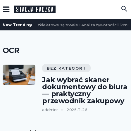
STACJA PACZKA
Now Trending
Czy domy szkieletowe są trwałe? Analiza żywotności i konse
OCR
BEZ KATEGORII
Jak wybrać skaner
dokumentowy do biura
— praktyczny
przewodnik zakupowy
addminr
2025-11-26