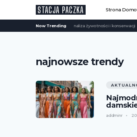
STACJA PACZKA
Strona Dom
 domy szkieletowe są trwałe? Analiza żywotności i konserwacji
Now Trending
Z
najnowsze trendy
AKTUALN
Najmodn
damskie
addminr
20