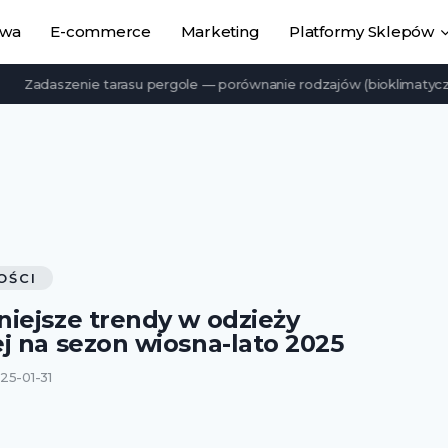
owa
E-commerce
Marketing
Platformy Sklepów
adaszenie tarasu pergole — porównanie rodzajów (bioklimatyczne, l
OŚCI
iejsze trendy w odzieży
j na sezon wiosna-lato 2025
25-01-31