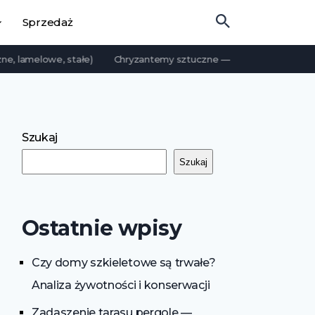
Sprzedaż
amelowe, stałe)
Chryzantemy sztuczne — przewodnik po rodzaja
Szukaj
Szukaj
Ostatnie wpisy
Czy domy szkieletowe są trwałe?
Analiza żywotności i konserwacji
Zadaszenie tarasu pergole —