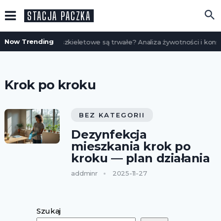
STACJA PACZKA
Now Trending
Czy domy szkieletowe są trwałe? Analiza żywotności i konse
Krok po kroku
BEZ KATEGORII
Dezynfekcja
mieszkania krok po
kroku — plan działania
addminr
2025-11-27
Szukaj