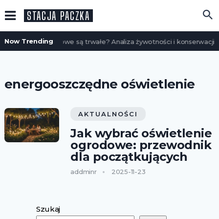
STACJA PACZKA
Now Trending
Czy domy szkieletowe są trwałe? Analiza żywotności i konserwacji
energooszczędne oświetlenie
AKTUALNOŚCI
Jak wybrać oświetlenie
ogrodowe: przewodnik
dla początkujących
addminr
2025-11-23
Szukaj