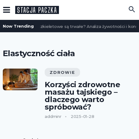
STACJA PACZKA
Now Trending
Czy domy szkieletowe są trwałe? Analiza żywotności i konse
Elastyczność ciała
ZDROWIE
Korzyści zdrowotne
masażu tajskiego –
dlaczego warto
spróbować?
addminr
2025-01-28