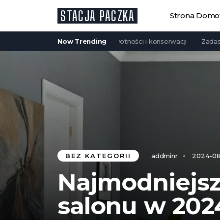
STACJA PACZKA
Strona Dom
letowe są trwałe? Analiza żywotności i konserwacji
Now Trending
Zadaszenie t
BEZ KATEGORII
addminr
2024-08
Najmodniejsz
salonu w 202