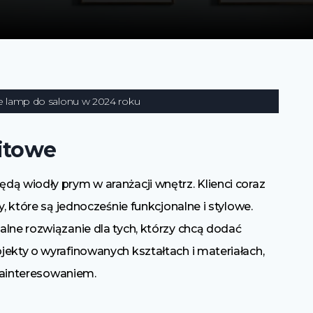
le lamp do salonu w 2024 roku
itowe
ą wiodły prym w aranżacji wnętrz. Klienci coraz
, które są jednocześnie funkcjonalne i stylowe.
lne rozwiązanie dla tych, którzy chcą dodać
ekty o wyrafinowanych kształtach i materiałach,
 zainteresowaniem.