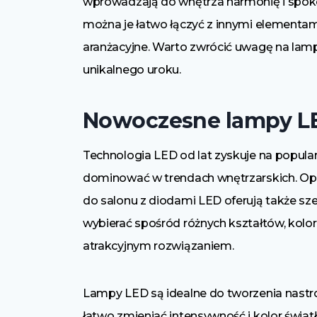
wprowadzają do wnętrza harmonię i spokój
można je łatwo łączyć z innymi elementam
aranżacyjne. Warto zwrócić uwagę na lamp
unikalnego uroku.
Nowoczesne lampy L
Technologia LED od lat zyskuje na popul
dominować w trendach wnętrzarskich. Opr
do salonu z diodami LED oferują także sz
wybierać spośród różnych kształtów, koloró
atrakcyjnym rozwiązaniem.
Lampy LED są idealne do tworzenia nastr
łatwo zmieniać intensywność i kolor światł