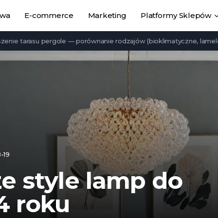
owa
E-commerce
Marketing
Platformy Sklepów
arasu pergole — porównanie rodzajów (bioklimatyczne, lamelowe, st
-19
e style lamp do
4 roku