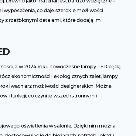
. Drewno jako materiał jest bardzo wdzięczne –
i wyposażenia, co daje szerokie możliwości
y z rzeźbionymi detalami, które dodają im
ED
arności, a w 2024 roku nowoczesne lampy LED będą
ócz ekonomiczności i ekologicznych zalet, lampy
eroki wachlarz możliwości designerskich. Można
w i funkcji, co czyni je wszechstronnym i
ojowego oświetlenia w salonie. Dzięki nim można
a, dostosowując je do bieżących potrzeb i okazji.