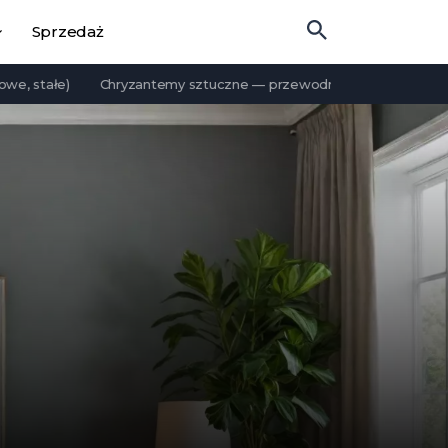
Sprzedaż
ałe)
Chryzantemy sztuczne — przewodnik po rodzajach i materi