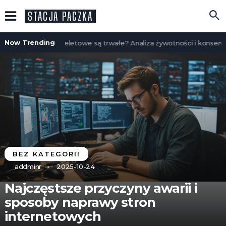
STACJA PACZKA
Now Trending
Czy domy szkieletowe są trwałe? Analiza żywotności i konserwac
BEZ KATEGORII
addminr
2025-10-24
Najczęstsze przyczyny awarii i
sposoby naprawy stron
internetowych