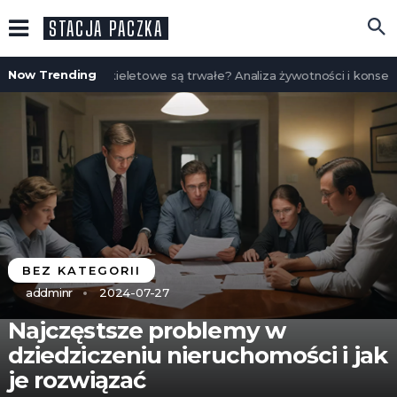
STACJA PACZKA
Now Trending
Czy domy szkieletowe są trwałe? Analiza żywotności i konserwa
BEZ KATEGORII
addminr
2024-07-27
Najczęstsze problemy w
dziedziczeniu nieruchomości i jak
je rozwiązać