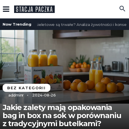
STACJA PACZKA
Now Trending
Czy domy szkieletowe są trwałe? Analiza żywotności i konserwa
BEZ KATEGORII
addminr
2024-08-26
Jakie zalety mają opakowania
bag in box na sok w porównaniu
z tradycyjnymi butelkami?