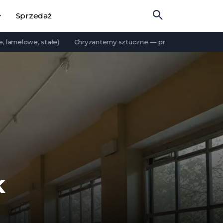
Sprzedaż
owe, stałe)
Chryzantemy sztuczne — przewodnik po rodzajach i 
k