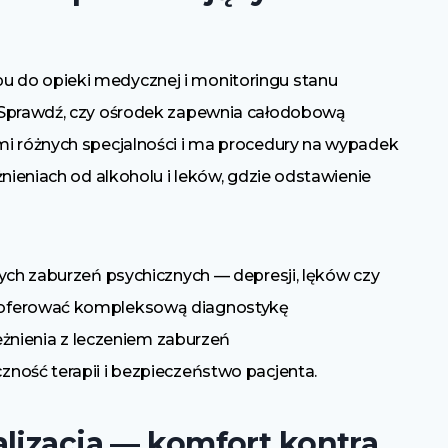
 do opieki medycznej i monitoringu stanu
 Sprawdź, czy ośrodek zapewnia całodobową
mi różnych specjalności i ma procedury na wypadek
żnieniach od alkoholu i leków, gdzie odstawienie
ych zaburzeń psychicznych — depresji, lęków czy
 oferować kompleksową diagnostykę
leżnienia z leczeniem zaburzeń
ność terapii i bezpieczeństwo pacjenta.
alizacja — komfort kontra