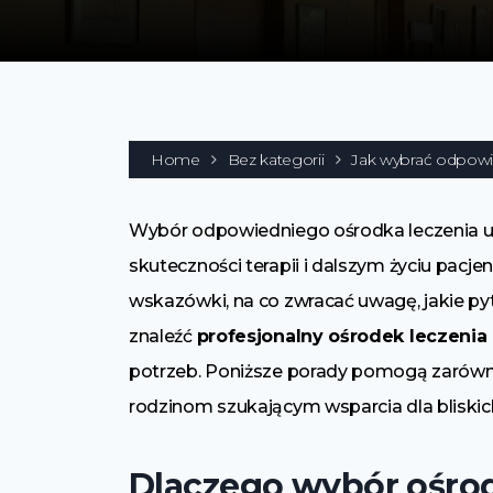
Home
Bez kategorii
Jak wybrać odpowie
Wybór odpowiedniego ośrodka leczenia u
skuteczności terapii i dalszym życiu pacj
wskazówki, na co zwracać uwagę, jakie py
znaleźć
profesjonalny ośrodek leczenia
potrzeb. Poniższe porady pomogą zarówn
rodzinom szukającym wsparcia dla bliskic
Dlaczego wybór ośrod