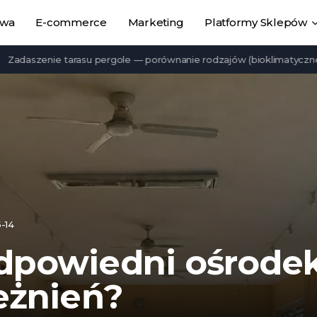
owa
E-commerce
Marketing
Platformy Sklepów
zenie tarasu pergole — porównanie rodzajów (bioklimatyczne, lamel
-14
dpowiedni ośrode
eżnień?