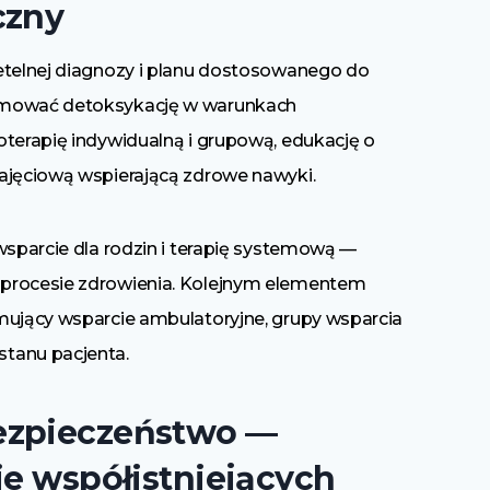
czny
etelnej diagnozy i planu dostosowanego do
ejmować detoksykację w warunkach
oterapię indywidualną i grupową, edukację o
ajęciową wspierającą zdrowe nawyki.
wsparcie dla rodzin i terapię systemową —
 procesie zdrowienia. Kolejnym elementem
mujący wsparcie ambulatoryjne, grupy wsparcia
tanu pacjenta.
ezpieczeństwo —
ie współistniejących