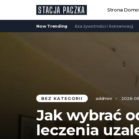
STACJA PACZKA
Strona Dom
 szkieletowe są trwałe? Analiza żywotności i konserwacji
Now Trending
Zadas
BEZ KATEGORII
addminr
2026-06
Jak wybrać o
leczenia uzal