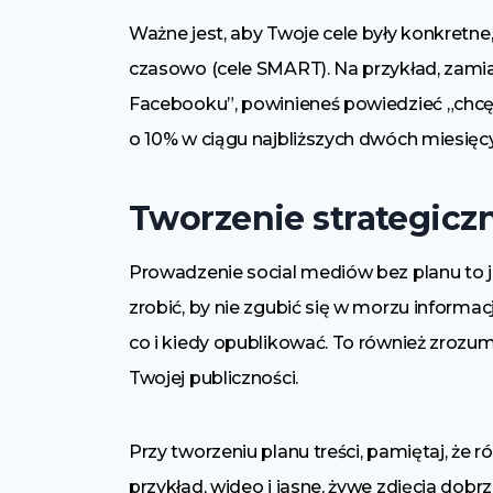
Ważne jest, aby Twoje cele były konkretne,
czasowo (cele SMART). Na przykład, zam
Facebooku”, powinieneś powiedzieć „chcę
o 10% w ciągu najbliższych dwóch miesięcy
Tworzenie strategiczn
Prowadzenie social mediów bez planu to j
zrobić, by nie zgubić się w morzu informacj
co i kiedy opublikować. To również zrozumie
Twojej publiczności.
Przy tworzeniu planu treści, pamiętaj, że ró
przykład, wideo i jasne, żywe zdjęcia dobr