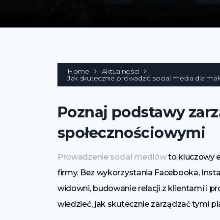
Home
Aktualności
Jak skutecznie prowadzić social media dla małej
Poznaj podstawy zar
społecznościowymi
Prowadzenie social mediów
to kluczowy e
firmy. Bez wykorzystania Facebooka, Insta
widowni, budowanie relacji z klientami i
wiedzieć, jak skutecznie zarządzać tymi 