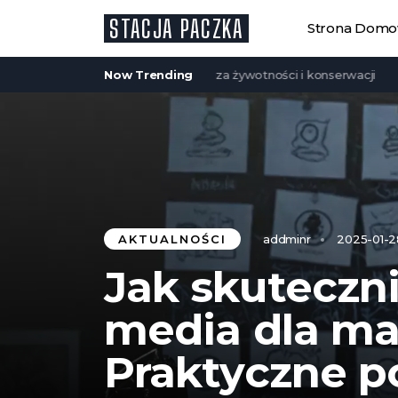
STACJA PACZKA
Strona Dom
szkieletowe są trwałe? Analiza żywotności i konserwacji
Now Trending
Chryzan
AKTUALNOŚCI
addminr
2025-01-2
Jak skuteczni
media dla mał
Praktyczne po