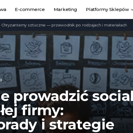
owa
E-commerce
Marketing
Platformy Sklepów
temy sztuczne — przewodnik po rodzajach i materiałach
Ośrode
8
e prowadzić socia
ej firmy:
rady i strategie