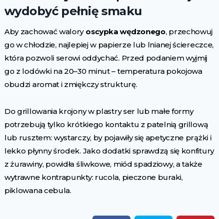
wydobyć pełnię smaku
Aby zachować walory
oscypka wędzonego
, przechowuj
go w chłodzie, najlepiej w papierze lub lnianej ściereczce,
która pozwoli serowi oddychać. Przed podaniem wyjmij
go z lodówki na 20–30 minut – temperatura pokojowa
obudzi aromat i zmiękczy strukturę.
Do grillowania krojony w plastry ser lub małe formy
potrzebują tylko krótkiego kontaktu z patelnią grillową
lub rusztem: wystarczy, by pojawiły się apetyczne prążki i
lekko płynny środek. Jako dodatki sprawdzą się konfitury
z żurawiny, powidła śliwkowe, miód spadziowy, a także
wytrawne kontrapunkty: rucola, pieczone buraki,
piklowana cebula.