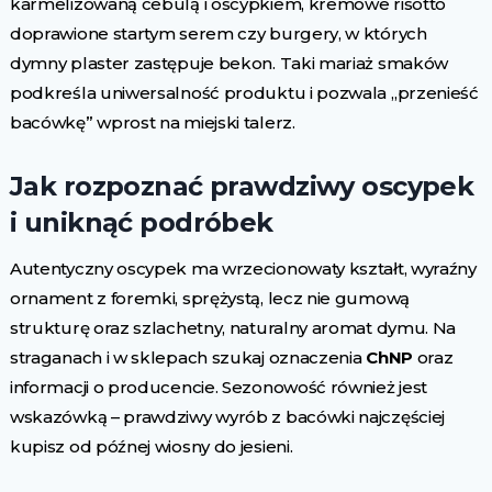
karmelizowaną cebulą i oscypkiem, kremowe risotto
doprawione startym serem czy burgery, w których
dymny plaster zastępuje bekon. Taki mariaż smaków
podkreśla uniwersalność produktu i pozwala „przenieść
bacówkę” wprost na miejski talerz.
Jak rozpoznać prawdziwy oscypek
i uniknąć podróbek
Autentyczny oscypek ma wrzecionowaty kształt, wyraźny
ornament z foremki, sprężystą, lecz nie gumową
strukturę oraz szlachetny, naturalny aromat dymu. Na
straganach i w sklepach szukaj oznaczenia
ChNP
oraz
informacji o producencie. Sezonowość również jest
wskazówką – prawdziwy wyrób z bacówki najczęściej
kupisz od późnej wiosny do jesieni.