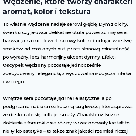
Wędzenie, które tworzy charakter:
aromat, kolor i tekstura
To właśnie wędzenie nadaje serowi głębię. Dym z olchy,
świerku czy jałowca delikatnie otula powierzchnię sera,
barwiąc ją na miodowo-brązowy kolor i budując warstwę
smaków: od maślanych nut, przez słonawą mineralność,
po wyraźny, lecz harmonijny akcent dymny. Efekt?
Oscypek wędzony
pozostaje jednocześnie
zdecydowany i elegancki, z wyczuwalną słodyczą mleka
owczego.
Wnętrze sera pozostaje jędrne i elastyczne, a po
podgrzaniu nabiera rozkosznej ciągliwości, która sprawia,
że doskonale się grilluje i smaży. Charakterystyczne
żłobienia z foremki oraz równy, wrzecionowaty kształt to
nie tylko estetyka – to także znak jakości rzemieślniczej