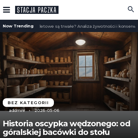
STACJA PACZKA
Now Trending
Czy domy szkieletowe są trwałe? Analiza żywotności i konserwacji
BEZ KATEGORII
addminr
2026-05-06
Historia oscypka wędzonego: od
góralskiej bacówki do stołu