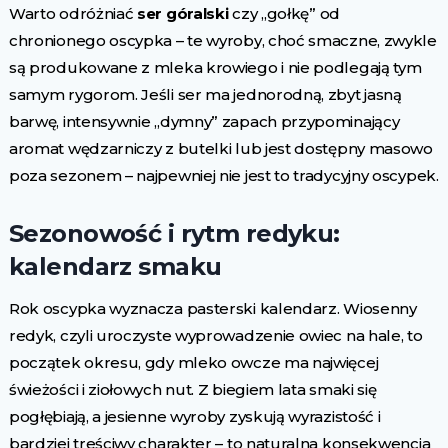
Warto odróżniać
ser góralski
czy „gołkę” od
chronionego oscypka – te wyroby, choć smaczne, zwykle
są produkowane z mleka krowiego i nie podlegają tym
samym rygorom. Jeśli ser ma jednorodną, zbyt jasną
barwę, intensywnie „dymny” zapach przypominający
aromat wędzarniczy z butelki lub jest dostępny masowo
poza sezonem – najpewniej nie jest to tradycyjny oscypek.
Sezonowość i rytm redyku:
kalendarz smaku
Rok oscypka wyznacza pasterski kalendarz. Wiosenny
redyk, czyli uroczyste wyprowadzenie owiec na hale, to
początek okresu, gdy mleko owcze ma najwięcej
świeżości i ziołowych nut. Z biegiem lata smaki się
pogłębiają, a jesienne wyroby zyskują wyrazistość i
bardziej treściwy charakter – to naturalna konsekwencja