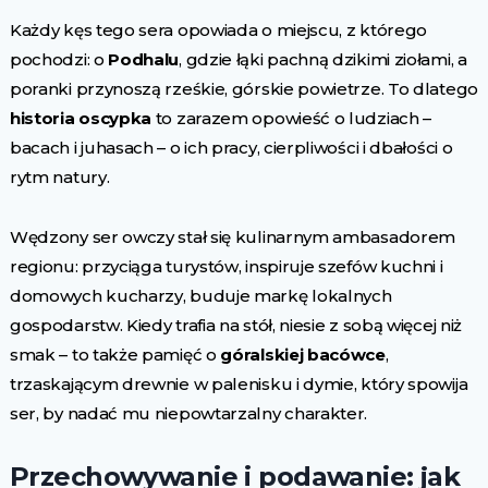
Każdy kęs tego sera opowiada o miejscu, z którego
pochodzi: o
Podhalu
, gdzie łąki pachną dzikimi ziołami, a
poranki przynoszą rześkie, górskie powietrze. To dlatego
historia oscypka
to zarazem opowieść o ludziach –
bacach i juhasach – o ich pracy, cierpliwości i dbałości o
rytm natury.
Wędzony ser owczy stał się kulinarnym ambasadorem
regionu: przyciąga turystów, inspiruje szefów kuchni i
domowych kucharzy, buduje markę lokalnych
gospodarstw. Kiedy trafia na stół, niesie z sobą więcej niż
smak – to także pamięć o
góralskiej bacówce
,
trzaskającym drewnie w palenisku i dymie, który spowija
ser, by nadać mu niepowtarzalny charakter.
Przechowywanie i podawanie: jak