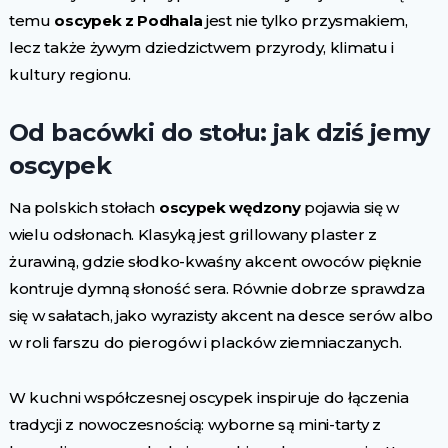
temu
oscypek z Podhala
jest nie tylko przysmakiem,
lecz także żywym dziedzictwem przyrody, klimatu i
kultury regionu.
Od bacówki do stołu: jak dziś jemy
oscypek
Na polskich stołach
oscypek wędzony
pojawia się w
wielu odsłonach. Klasyką jest grillowany plaster z
żurawiną, gdzie słodko-kwaśny akcent owoców pięknie
kontruje dymną słoność sera. Równie dobrze sprawdza
się w sałatach, jako wyrazisty akcent na desce serów albo
w roli farszu do pierogów i placków ziemniaczanych.
W kuchni współczesnej oscypek inspiruje do łączenia
tradycji z nowoczesnością: wyborne są mini-tarty z