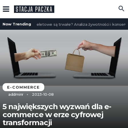
STACJA PACZKA
Now Trending
Czy domy szkieletowe są trwałe? Analiza żywotności i konserwac
E-COMMERCE
addminr
2023-10-08
5 największych wyzwań dla e-
commerce w erze cyfrowej
transformacji