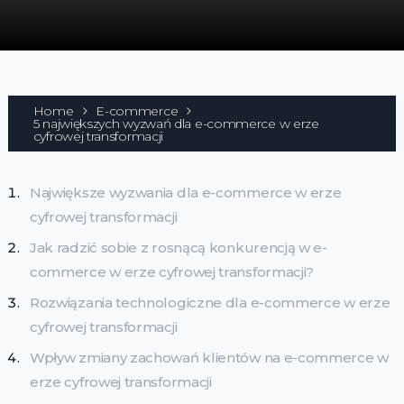
Home
E-commerce
5 największych wyzwań dla e-commerce w erze
cyfrowej transformacji
Największe wyzwania dla e-commerce w erze
cyfrowej transformacji
Jak radzić sobie z rosnącą konkurencją w e-
commerce w erze cyfrowej transformacji?
Rozwiązania technologiczne dla e-commerce w erze
cyfrowej transformacji
Wpływ zmiany zachowań klientów na e-commerce w
erze cyfrowej transformacji